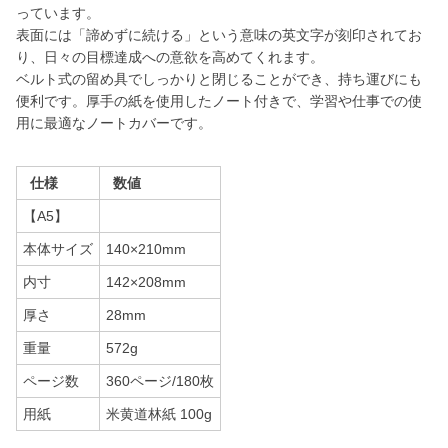
っています。
表面には「諦めずに続ける」という意味の英文字が刻印されてお
り、日々の目標達成への意欲を高めてくれます。
ベルト式の留め具でしっかりと閉じることができ、持ち運びにも
便利です。厚手の紙を使用したノート付きで、学習や仕事での使
用に最適なノートカバーです。
仕様
数値
【A5】
本体サイズ
140×210mm
内寸
142×208mm
厚さ
28mm
重量
572g
ページ数
360ページ/180枚
用紙
米黄道林紙 100g