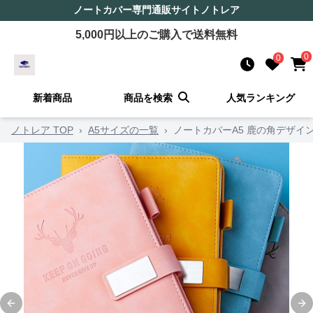
ノートカバー
専門通販サイト
ノトレア
5,000
円以上のご購入で送料無料
0
0
新着商品
商品を検索
人気ランキング
ノトレア TOP
›
A5サイズの一覧
›
ノートカバーA5 鹿の角デザイ
Previous slide
Ne