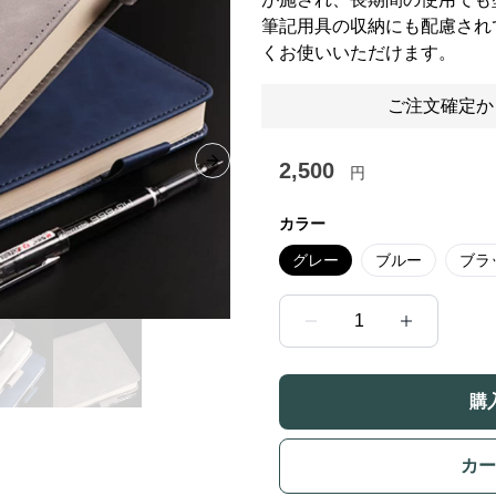
筆記用具の収納にも配慮され
くお使いいただけます。
ご注文確定か
2,500
Next slide
円
カラー
グレー
ブルー
ブラ
1
購
カー