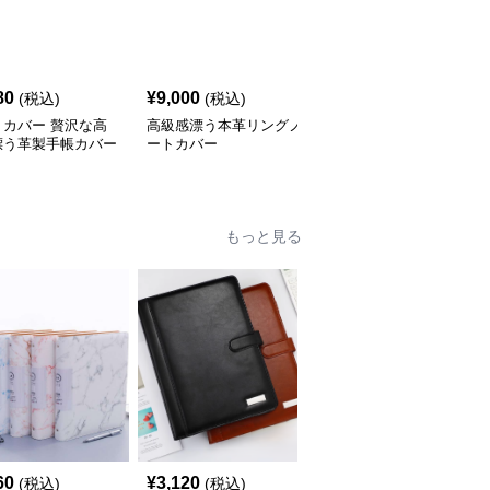
80
¥
9,000
¥
4,420
(税込)
(税込)
(税込)
トカバー 贅沢な高
高級感漂う本革リングノ
ノートカバー 上質レザ
漂う革製手帳カバー
ートカバー
ー製リングバインダー手
帳
もっと見る
人
60
¥
3,120
¥
3,500
(税込)
(税込)
(税込)