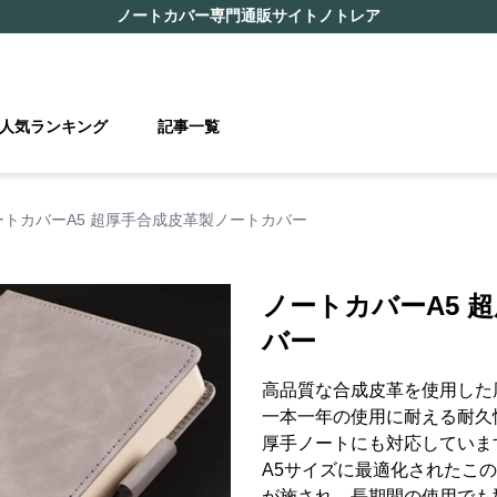
ノートカバー
専門通販サイト
ノトレア
人気ランキング
記事一覧
ートカバーA5 超厚手合成皮革製ノートカバー
ノートカバーA5 
バー
高品質な合成皮革を使用した
一本一年の使用に耐える耐久
厚手ノートにも対応していま
A5サイズに最適化されたこ
が施され、長期間の使用でも