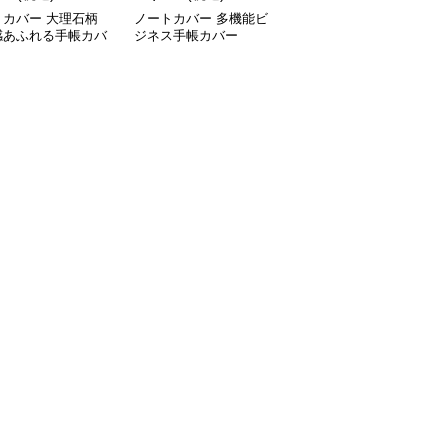
トカバー 大理石柄
ノートカバー 多機能ビ
ノートカバー 高級感あ
感あふれる手帳カバ
ジネス手帳カバー
ふれる多機能リングバイ
ンダー