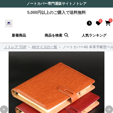
ノートカバー
専門通販サイト
ノトレア
5,000
円以上のご購入で送料無料
0
0
新着商品
商品を検索
人気ランキング
ノトレア TOP
›
A5サイズの一覧
›
ノートカバーA5 本革手帳型ベ
Previous slide
Ne