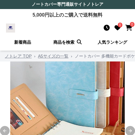
ノートカバー
専門通販サイト
ノトレア
5,000
円以上のご購入で送料無料
0
0
新着商品
商品を検索
人気ランキング
ノトレア TOP
›
A5サイズの一覧
›
ノートカバー 多機能カードポ
Previous slide
Ne