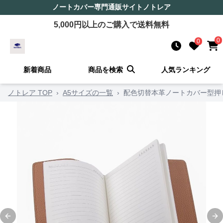
ノートカバー
専門通販サイト
ノトレア
5,000
円以上のご購入で送料無料
0
0
新着商品
商品を検索
人気ランキング
ノトレア TOP
›
A5サイズの一覧
›
配色切替本革ノートカバー型押
Previous slide
Ne