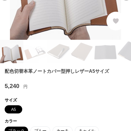
配色切替本革ノートカバー型押しレザーA5サイズ
5,240
円
サイズ
A5
カラー
ブラック
ブルー
カーキ
キャメル